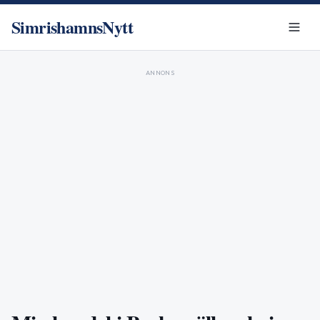
SimrishamnsNytt
ANNONS