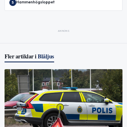
Hammenhögsloppet
5
ANNONS
Fler artiklar i
Blåljus