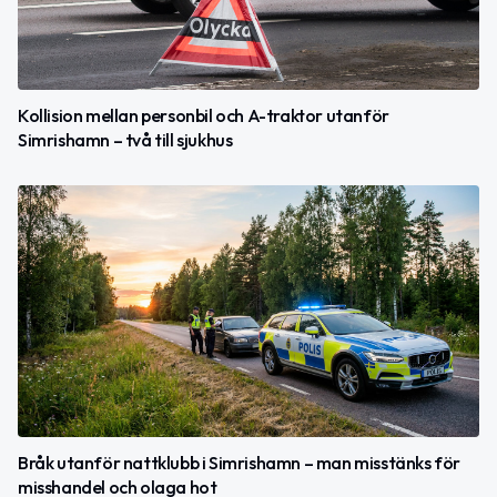
Kollision mellan personbil och A-traktor utanför
Simrishamn – två till sjukhus
Bråk utanför nattklubb i Simrishamn – man misstänks för
misshandel och olaga hot