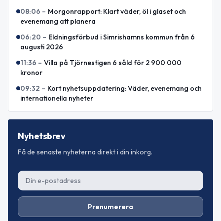
08:06
–
Morgonrapport: Klart väder, öl i glaset och
evenemang att planera
06:20
–
Eldningsförbud i Simrishamns kommun från 6
augusti 2026
11:36
–
Villa på Tjörnestigen 6 såld för 2 900 000
kronor
09:32
–
Kort nyhetsuppdatering: Väder, evenemang och
internationella nyheter
Nyhetsbrev
Få de senaste nyheterna direkt i din inkorg.
Prenumerera