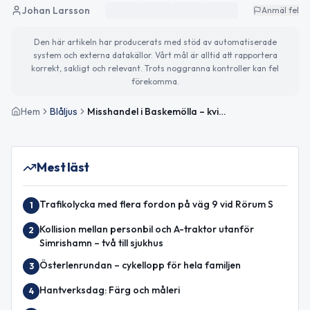
Johan Larsson
Anmäl fel
Den här artikeln har producerats med stöd av automatiserade
system och externa datakällor. Vårt mål är alltid att rapportera
korrekt, sakligt och relevant. Trots noggranna kontroller kan fel
förekomma.
Hem
Blåljus
Misshandel i Baskemölla – kvinna i 18-årsåldern slagen
Mest läst
Trafikolycka med flera fordon på väg 9 vid Rörum S
1
Kollision mellan personbil och A-traktor utanför
2
Simrishamn – två till sjukhus
Österlenrundan – cykellopp för hela familjen
3
Hantverksdag: Färg och måleri
4