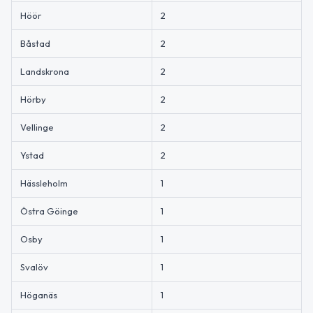
Höör
2
Båstad
2
Landskrona
2
Hörby
2
Vellinge
2
Ystad
2
Hässleholm
1
Östra Göinge
1
Osby
1
Svalöv
1
Höganäs
1