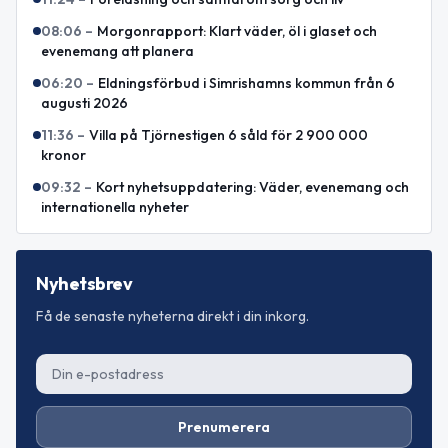
08:06
–
Morgonrapport: Klart väder, öl i glaset och
evenemang att planera
06:20
–
Eldningsförbud i Simrishamns kommun från 6
augusti 2026
11:36
–
Villa på Tjörnestigen 6 såld för 2 900 000
kronor
09:32
–
Kort nyhetsuppdatering: Väder, evenemang och
internationella nyheter
Nyhetsbrev
Få de senaste nyheterna direkt i din inkorg.
Prenumerera