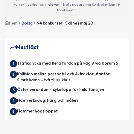
korrekt, sakligt och relevant. Trots noggranna kontroller kan fel
förekomma.
Hem
Bolag
94 konkurser i Skåne i maj 2026 — Malmö hårdast drabbat
Mest läst
Trafikolycka med flera fordon på väg 9 vid Rörum S
1
Kollision mellan personbil och A-traktor utanför
2
Simrishamn – två till sjukhus
Österlenrundan – cykellopp för hela familjen
3
Hantverksdag: Färg och måleri
4
Hammenhögsloppet
5