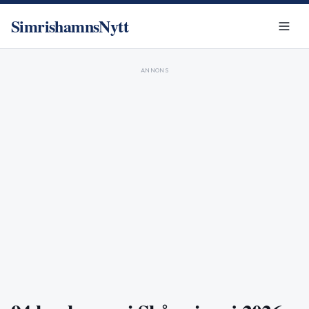
SimrishamnsNytt
ANNONS