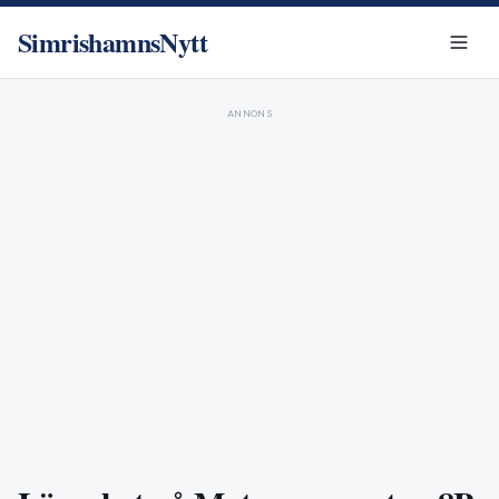
SimrishamnsNytt
ANNONS