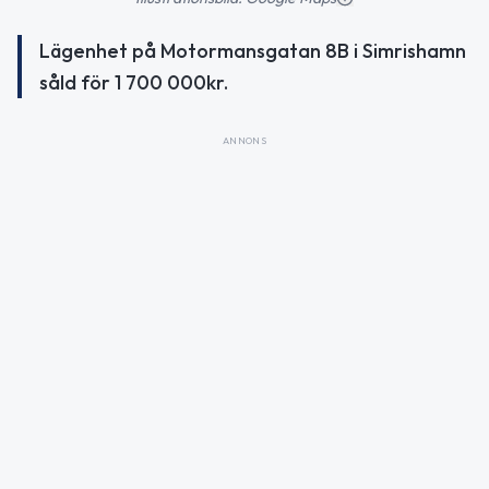
Lägenhet på Motormansgatan 8B i Simrishamn
såld för 1 700 000kr.
ANNONS