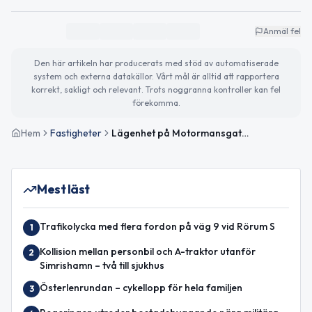
Anmäl fel
Den här artikeln har producerats med stöd av automatiserade
system och externa datakällor. Vårt mål är alltid att rapportera
korrekt, sakligt och relevant. Trots noggranna kontroller kan fel
förekomma.
Hem
Fastigheter
Lägenhet på Motormansgatan 8B i Simrishamn såld för 1 700 000 kronor
Mest läst
Trafikolycka med flera fordon på väg 9 vid Rörum S
1
Kollision mellan personbil och A-traktor utanför
2
Simrishamn – två till sjukhus
Österlenrundan – cykellopp för hela familjen
3