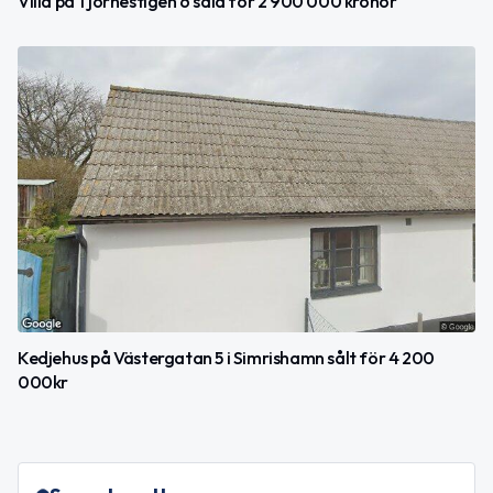
Villa på Tjörnestigen 6 såld för 2 900 000 kronor
Kedjehus på Västergatan 5 i Simrishamn sålt för 4 200
000kr