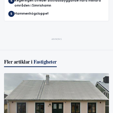
Regeringen utreder bostadsbyggande nära militära
4
områden i Simrishamn
Hammenhögsloppet
5
ANNONS
Fler artiklar i
Fastigheter