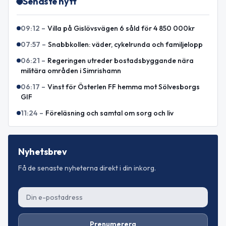
Senaste nytt
09:12
–
Villa på Gislövsvägen 6 såld för 4 850 000kr
07:57
–
Snabbkollen: väder, cykelrunda och familjelopp
06:21
–
Regeringen utreder bostadsbyggande nära
militära områden i Simrishamn
06:17
–
Vinst för Österlen FF hemma mot Sölvesborgs
GIF
11:24
–
Föreläsning och samtal om sorg och liv
Nyhetsbrev
Få de senaste nyheterna direkt i din inkorg.
Prenumerera