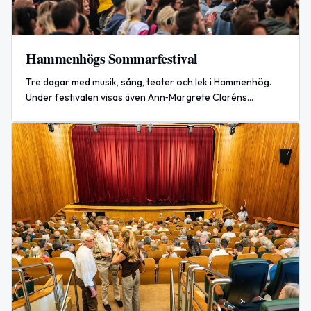
Hammenhögs Sommarfestival
Tre dagar med musik, sång, teater och lek i Hammenhög.
Under festivalen visas även Ann‑Margrete Claréns
konstutställning "Kammarmusik på HamBo".