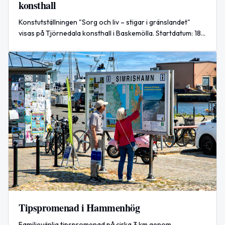
konsthall
Konstutställningen "Sorg och liv – stigar i gränslandet"
visas på Tjörnedala konsthall i Baskemölla. Startdatum: 18
juli 2026.
Tipspromenad i Hammenhög
Familjevänlig tipspromenad på cirka 3 km genom