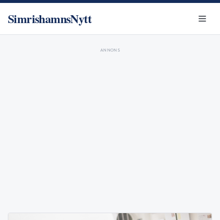
SimrishamnsNytt
ANNONS