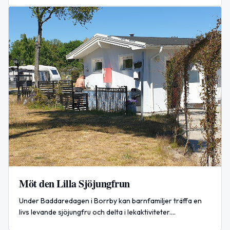
Möt den Lilla Sjöjungfrun
Under Baddaredagen i Borrby kan barnfamiljer träffa en
livs levande sjöjungfru och delta i lekaktiviteter.
Evenemanget äger rum den 8 juli 2026 kl. 10.00 i Borrby,