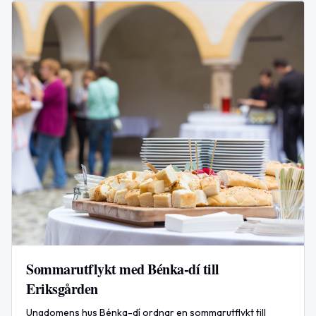
Simrishamn.
Sommarutflykt med Bénka-dí till
Eriksgården
Ungdomens hus Bénka-dí ordnar en sommarutflykt till