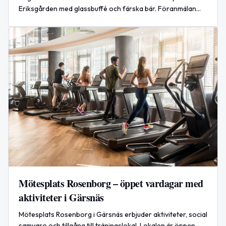
Eriksgården med glassbuffé och färska bär. Föranmälan
krävs. Start 8 juli 2026 kl. 10.30 i Simrishamn.
Mötesplats Rosenborg – öppet vardagar med
aktiviteter i Gärsnäs
Mötesplats Rosenborg i Gärsnäs erbjuder aktiviteter, social
samvaro och tillgång till träningslokal. Lokalen är öppen