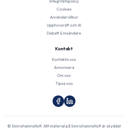
Integritetspolicy
Cookies
Användarvillkor
Upphovsrätt och AI
Debatt & Insändare
Kontakt
Kontakta oss
Annonsera
Om oss
Tipsa oss
©
SimrishamnsNytt
. Allt material på
SimrishamnsNytt
är skyddat