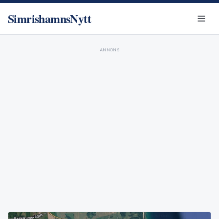
SimrishamnsNytt
ANNONS