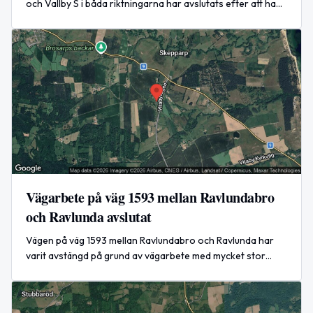
och Vallby S i båda riktningarna har avslutats efter att ha
pågått sedan 9 april.
Vägarbete på väg 1593 mellan Ravlundabro
och Ravlunda avslutat
Vägen på väg 1593 mellan Ravlundabro och Ravlunda har
varit avstängd på grund av vägarbete med mycket stor
påverkan. Arbetet avslutades den 20 maj klockan 11:20.