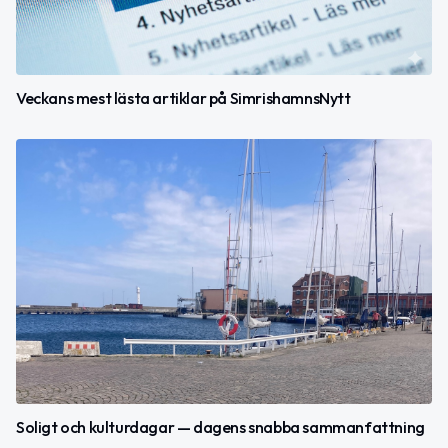
Veckans mest lästa artiklar på SimrishamnsNytt
Soligt och kulturdagar — dagens snabba sammanfattning