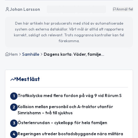
Johan Larsson
Anmäl fel
Den här artikeln har producerats med stöd av automatiserade
system och externa datakällor. Vårt mål är alltid att rapportera
korrekt, sakligt och relevant. Trots noggranna kontroller kan fel
förekomma.
Hem
Samhälle
Dagens korta: Väder, familjeaktiviteter och snabba världsnyheter
Mest läst
Trafikolycka med flera fordon på väg 9 vid Rörum S
1
Kollision mellan personbil och A-traktor utanför
2
Simrishamn – två till sjukhus
Österlenrundan – cykellopp för hela familjen
3
Regeringen utreder bostadsbyggande nära militära
4