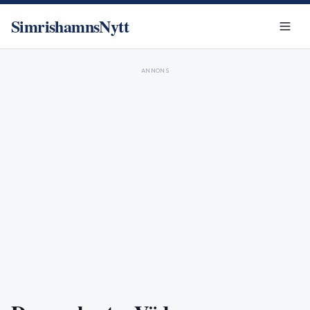
SimrishamnsNytt
ANNONS