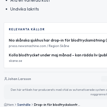
Äta en varierad kost
Undvika lakrits
RELEVANTA KÄLLOR
Nio skånska sjukhus har drop-in för blodtrycksmätning
press.newsmachine.com / Region Skåne
Kolla blodtrycket under maj månad – kan rädda liv (pub
skane.se
Johan Larsson
Den här artikeln har producerats med stöd av automatiserade system och 
noggranna k
Hem
Samhälle
Drop-in för blodtryckskontroll på nio skånska sjukhus – även vårdcentraler deltar