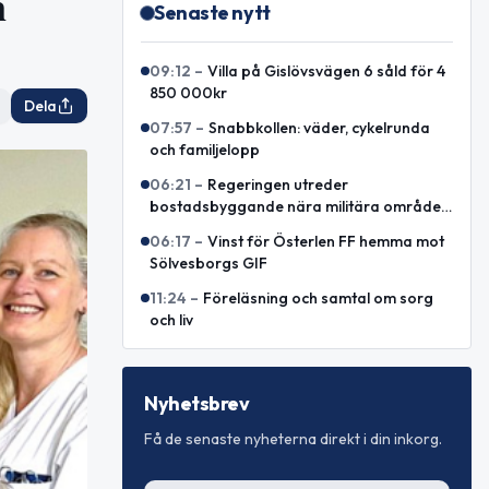
n
Senaste nytt
09:12
–
Villa på Gislövsvägen 6 såld för 4
850 000kr
Dela
07:57
–
Snabbkollen: väder, cykelrunda
och familjelopp
06:21
–
Regeringen utreder
bostadsbyggande nära militära områden
i Simrishamn
06:17
–
Vinst för Österlen FF hemma mot
Sölvesborgs GIF
11:24
–
Föreläsning och samtal om sorg
och liv
Nyhetsbrev
Få de senaste nyheterna direkt i din inkorg.