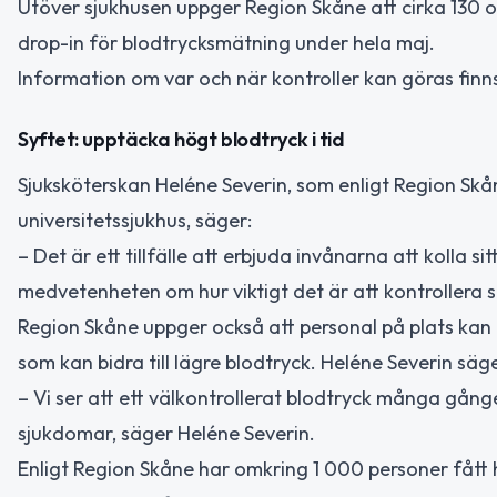
Utöver sjukhusen uppger Region Skåne att cirka 130 o
drop-in för blodtrycksmätning under hela maj.
Information om var och när kontroller kan göras finns
Syftet: upptäcka högt blodtryck i tid
Sjuksköterskan Heléne Severin, som enligt Region Sk
universitetssjukhus, säger:
– Det är ett tillfälle att erbjuda invånarna att kolla 
medvetenheten om hur viktigt det är att kontrollera si
Region Skåne uppger också att personal på plats kan
som kan bidra till lägre blodtryck. Heléne Severin säge
– Vi ser att ett välkontrollerat blodtryck många gånge
sjukdomar, säger Heléne Severin.
Enligt Region Skåne har omkring 1 000 personer fått