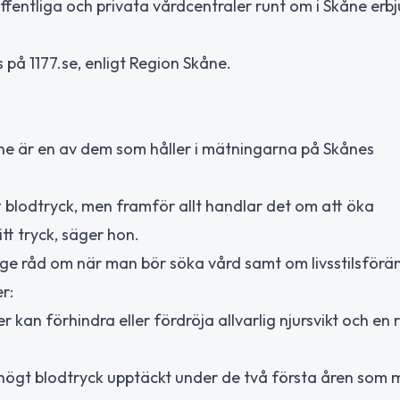
ffentliga och privata vårdcentraler runt om i Skåne erb
 på 1177.se, enligt Region Skåne.
åne är en av dem som håller i mätningarna på Skånes
sitt blodtryck, men framför allt handlar det om att öka
tt tryck, säger hon.
 ge råd om när man bör söka vård samt om livsstilsförä
r:
r kan förhindra eller fördröja allvarlig njursvikt och en
 högt blodtryck upptäckt under de två första åren som 