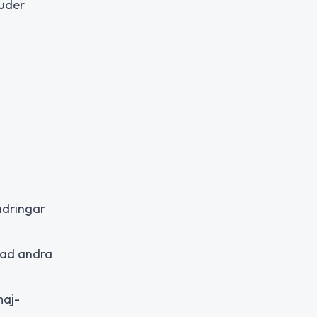
juder
ndringar
 rad andra
maj-