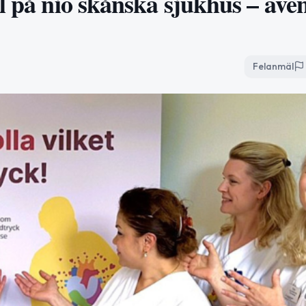
l på nio skånska sjukhus – äve
Felanmäl