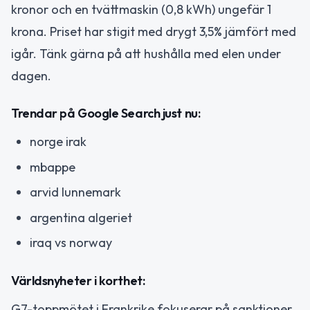
kronor och en tvättmaskin (0,8 kWh) ungefär 1
krona. Priset har stigit med drygt 3,5% jämfört med
igår. Tänk gärna på att hushålla med elen under
dagen.
Trendar på Google Search just nu:
norge irak
mbappe
arvid lunnemark
argentina algeriet
iraq vs norway
Världsnyheter i korthet:
G7-toppmötet i Frankrike fokuserar på sanktioner