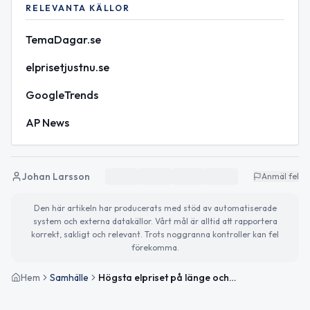
RELEVANTA KÄLLOR
TemaDagar.se
elprisetjustnu.se
GoogleTrends
AP News
Johan Larsson
Anmäl fel
Den här artikeln har producerats med stöd av automatiserade
system och externa datakällor. Vårt mål är alltid att rapportera
korrekt, sakligt och relevant. Trots noggranna kontroller kan fel
förekomma.
Hem
Samhälle
Högsta elpriset på länge och fokus på miljö – detta händer idag