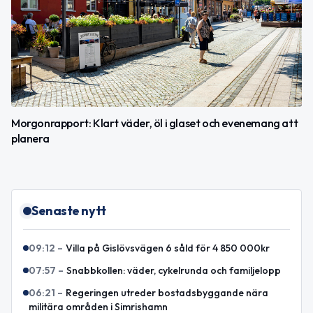
Morgonrapport: Klart väder, öl i glaset och evenemang att
planera
Senaste nytt
09:12
–
Villa på Gislövsvägen 6 såld för 4 850 000kr
07:57
–
Snabbkollen: väder, cykelrunda och familjelopp
06:21
–
Regeringen utreder bostadsbyggande nära
militära områden i Simrishamn