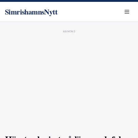
SimrishamnsNytt
ANNONS