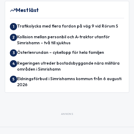
Mest läst
Trafikolycka med flera fordon på väg 9 vid Rörum S
1
Kollision mellan personbil och A-traktor utanför
2
Simrishamn – två till sjukhus
Österlenrundan – cykellopp för hela familjen
3
Regeringen utreder bostadsbyggande nära militära
4
områden i Simrishamn
Eldningsförbud i Simrishamns kommun från 6 augusti
5
2026
ANNONS