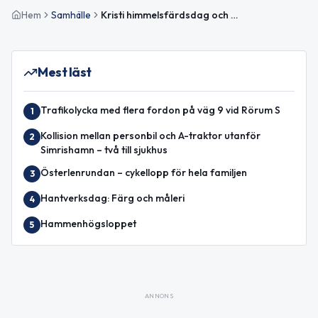
Hem
Samhälle
Kristi himmelsfärdsdag och Folknykterhetens dag uppmärksammas
Mest läst
Trafikolycka med flera fordon på väg 9 vid Rörum S
1
Kollision mellan personbil och A-traktor utanför
2
Simrishamn – två till sjukhus
Österlenrundan – cykellopp för hela familjen
3
Hantverksdag: Färg och måleri
4
Hammenhögsloppet
5
ANNONS