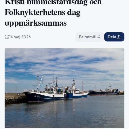
Kristi himmelsfärdsdag och
Folknykterhetens dag
uppmärksammas
14 maj 2026
Felanmäl
Dela