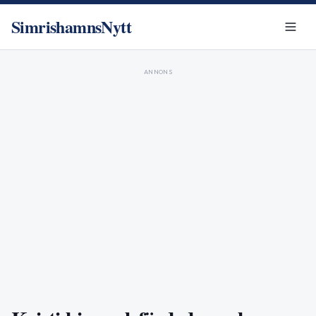
SimrishamnsNytt
ANNONS