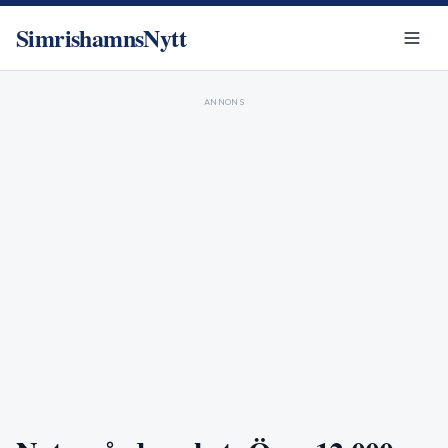
SimrishamnsNytt
ANNONS