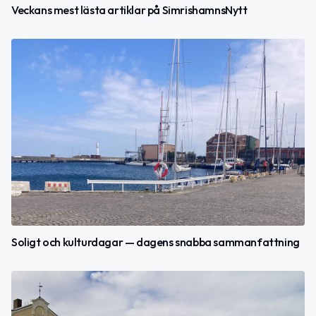
Veckans mest lästa artiklar på SimrishamnsNytt
Soligt och kulturdagar — dagens snabba sammanfattning