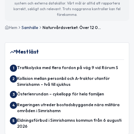
system och externa datakällor. Vårt mål är alltid att rapportera
korrekt, sakligt och relevant. Trots noggranna kontroller kan fel
förekomma.
Hem
Samhälle
Naturvårdsverket: Över 12 000 ansökningar om elbilspremien sedan starten
Mest läst
Trafikolycka med flera fordon på väg 9 vid Rörum S
1
Kollision mellan personbil och A-traktor utanför
2
Simrishamn – två till sjukhus
Österlenrundan – cykellopp för hela familjen
3
Regeringen utreder bostadsbyggande nära militära
4
områden i Simrishamn
Eldningsförbud i Simrishamns kommun från 6 augusti
5
2026