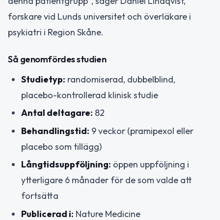
denna patientgrupp”, säger Daniel Lindqvist,
forskare vid Lunds universitet och överläkare i
psykiatri i Region Skåne.
Så genomfördes studien
Studietyp:
randomiserad, dubbelblind,
placebo-kontrollerad klinisk studie
Antal deltagare:
82
Behandlingstid:
9 veckor (pramipexol eller
placebo som tillägg)
Långtidsuppföljning:
öppen uppföljning i
ytterligare 6 månader för de som valde att
fortsätta
Publicerad i:
Nature Medicine