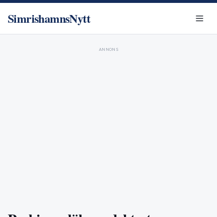
SimrishamnsNytt
ANNONS