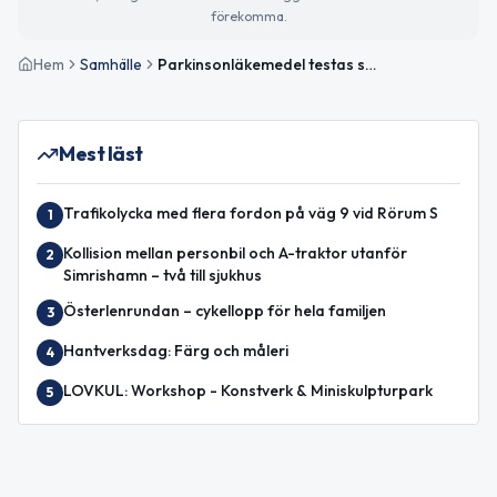
förekomma.
Hem
Samhälle
Parkinsonläkemedel testas som tillägg vid svårbehandlad depression – lovande resultat i studie
Mest läst
Trafikolycka med flera fordon på väg 9 vid Rörum S
1
Kollision mellan personbil och A-traktor utanför
2
Simrishamn – två till sjukhus
Österlenrundan – cykellopp för hela familjen
3
Hantverksdag: Färg och måleri
4
LOVKUL: Workshop - Konstverk & Miniskulpturpark
5