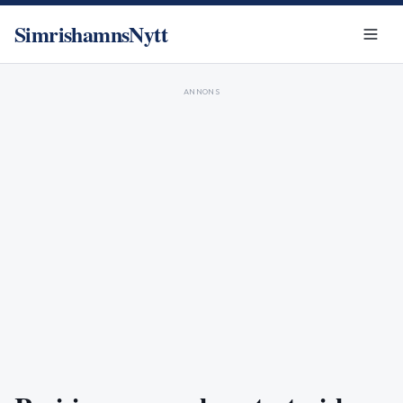
SimrishamnsNytt
ANNONS