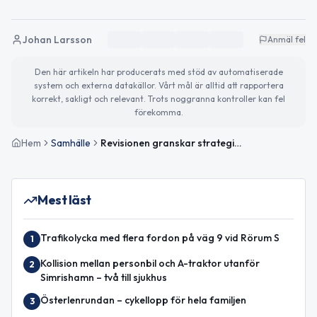
Johan Larsson
Anmäl fel
Den här artikeln har producerats med stöd av automatiserade
system och externa datakällor. Vårt mål är alltid att rapportera
korrekt, sakligt och relevant. Trots noggranna kontroller kan fel
förekomma.
Hem
Samhälle
Revisionen granskar strategiska utskottet i Simrishamn
Mest läst
Trafikolycka med flera fordon på väg 9 vid Rörum S
1
Kollision mellan personbil och A-traktor utanför
2
Simrishamn – två till sjukhus
Österlenrundan – cykellopp för hela familjen
3