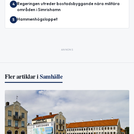
Regeringen utreder bostadsbyggande nära militära
4
områden i Simrishamn
Hammenhögsloppet
5
ANNONS
Fler artiklar i
Samhälle