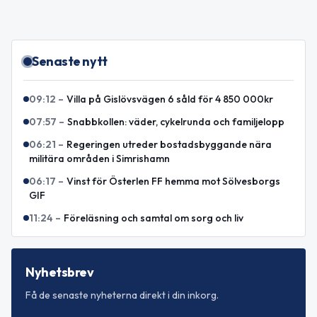
Senaste nytt
09:12
–
Villa på Gislövsvägen 6 såld för 4 850 000kr
07:57
–
Snabbkollen: väder, cykelrunda och familjelopp
06:21
–
Regeringen utreder bostadsbyggande nära
militära områden i Simrishamn
06:17
–
Vinst för Österlen FF hemma mot Sölvesborgs
GIF
11:24
–
Föreläsning och samtal om sorg och liv
Nyhetsbrev
Få de senaste nyheterna direkt i din inkorg.