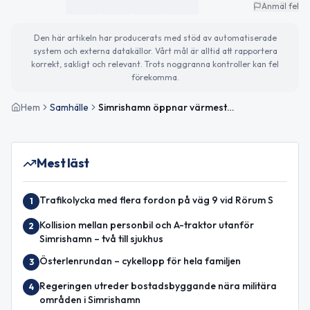
Anmäl fel
Den här artikeln har producerats med stöd av automatiserade
system och externa datakällor. Vårt mål är alltid att rapportera
korrekt, sakligt och relevant. Trots noggranna kontroller kan fel
förekomma.
Hem
Samhälle
Simrishamn öppnar värmestugor vid väntat snöoväder
Mest läst
Trafikolycka med flera fordon på väg 9 vid Rörum S
1
Kollision mellan personbil och A-traktor utanför
2
Simrishamn – två till sjukhus
Österlenrundan – cykellopp för hela familjen
3
Regeringen utreder bostadsbyggande nära militära
4
områden i Simrishamn