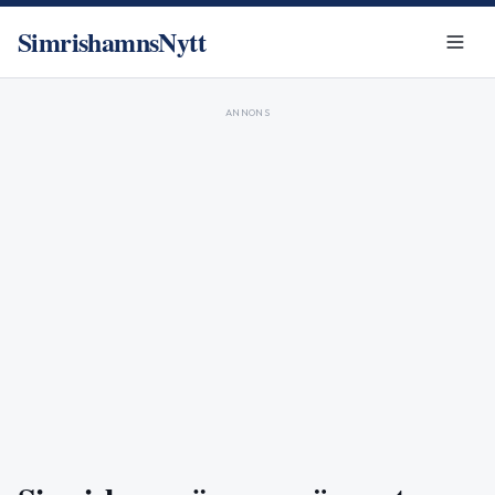
SimrishamnsNytt
ANNONS