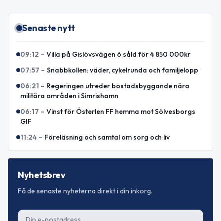
Senaste nytt
09:12
–
Villa på Gislövsvägen 6 såld för 4 850 000kr
07:57
–
Snabbkollen: väder, cykelrunda och familjelopp
06:21
–
Regeringen utreder bostadsbyggande nära
militära områden i Simrishamn
06:17
–
Vinst för Österlen FF hemma mot Sölvesborgs
GIF
11:24
–
Föreläsning och samtal om sorg och liv
Nyhetsbrev
Få de senaste nyheterna direkt i din inkorg.