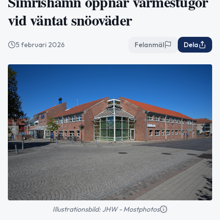
Simrishamn öppnar värmestugor
vid väntat snöoväder
5 februari 2026
Felanmäl
Dela
Illustrationsbild: JHW - Mostphotos