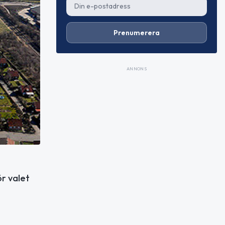
Prenumerera
ANNONS
ör valet