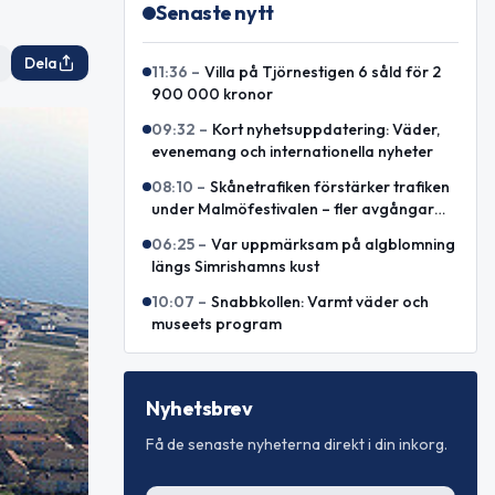
Senaste nytt
Dela
11:36
–
Villa på Tjörnestigen 6 såld för 2
900 000 kronor
09:32
–
Kort nyhetsuppdatering: Väder,
evenemang och internationella nyheter
08:10
–
Skånetrafiken förstärker trafiken
under Malmöfestivalen – fler avgångar
och omledda bussar
06:25
–
Var uppmärksam på algblomning
längs Simrishamns kust
10:07
–
Snabbkollen: Varmt väder och
museets program
Nyhetsbrev
Få de senaste nyheterna direkt i din inkorg.