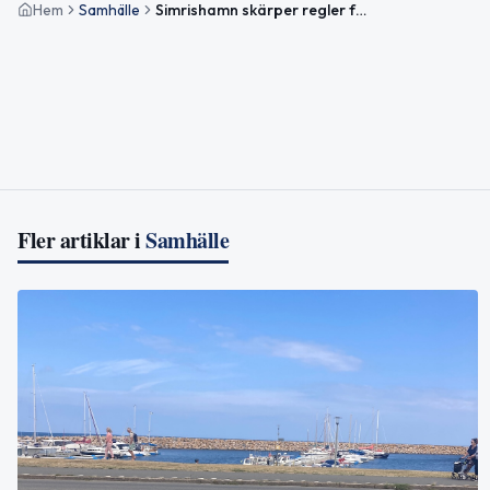
Hem
Samhälle
Simrishamn skärper regler för foto i vallokaler
Fler artiklar i
Samhälle