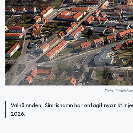
Foto: Simrisha
Valnämnden i Simrishamn har antagit nya riktlinjer
2026.