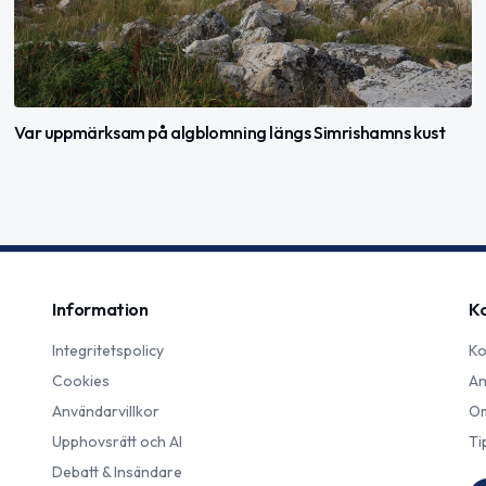
Var uppmärksam på algblomning längs Simrishamns kust
Information
K
Integritetspolicy
Ko
Cookies
An
Användarvillkor
Om
Upphovsrätt och AI
Ti
Debatt & Insändare