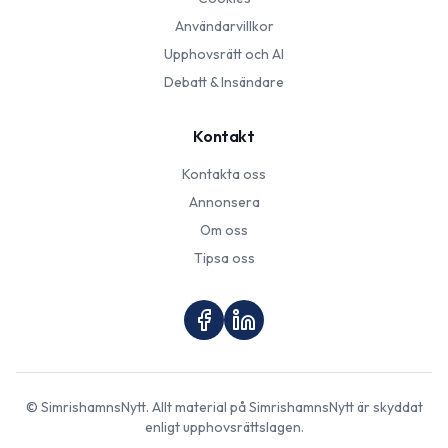
Användarvillkor
Upphovsrätt och AI
Debatt & Insändare
Kontakt
Kontakta oss
Annonsera
Om oss
Tipsa oss
©
SimrishamnsNytt
. Allt material på
SimrishamnsNytt
är skyddat
enligt upphovsrättslagen.