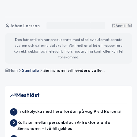
Johan Larsson
Anmäl fel
Den här artikeln har producerats med stöd av automatiserade
system och externa datakällor. Vårt mål är alltid att rapportera
korrekt, sakligt och relevant. Trots noggranna kontroller kan fel
förekomma.
Hem
Samhälle
Simrishamn vill revidera vattentjänstplanen
Mest läst
Trafikolycka med flera fordon på väg 9 vid Rörum S
1
Kollision mellan personbil och A-traktor utanför
2
Simrishamn – två till sjukhus