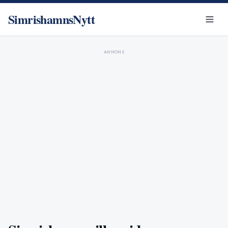
SimrishamnsNytt
ANNONS