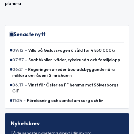
planera
Senaste nytt
09:12
–
Villa på Gislövsvägen 6 såld för 4 850 000kr
07:57
–
Snabbkollen: väder, cykelrunda och familjelopp
06:21
–
Regeringen utreder bostadsbyggande nära
militära områden i Simrishamn
06:17
–
Vinst för Österlen FF hemma mot Sölvesborgs
GIF
11:24
–
Föreläsning och samtal om sorg och liv
Nyhetsbrev
Få de senaste nyheterna direkt i din inkorg.