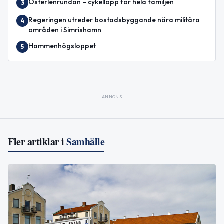
Österlenrundan – cykellopp för hela familjen
3
Regeringen utreder bostadsbyggande nära militära
4
områden i Simrishamn
Hammenhögsloppet
5
ANNONS
Fler artiklar i
Samhälle