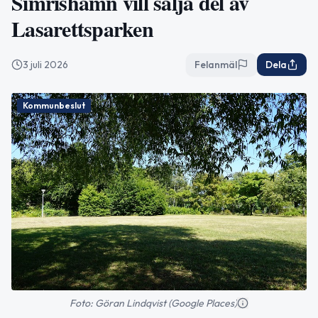
Simrishamn vill sälja del av
Lasarettsparken
3 juli 2026
Felanmäl
Dela
Kommunbeslut
Foto: Göran Lindqvist (Google Places)