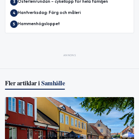
Österlenrundan – cykellopp för hela familjen
3
Hantverksdag: Färg och måleri
4
Hammenhögsloppet
5
ANNONS
Fler artiklar i
Samhälle