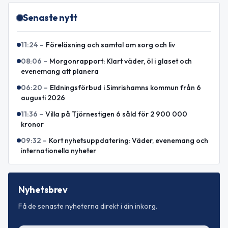
Senaste nytt
11:24
–
Föreläsning och samtal om sorg och liv
08:06
–
Morgonrapport: Klart väder, öl i glaset och
evenemang att planera
06:20
–
Eldningsförbud i Simrishamns kommun från 6
augusti 2026
11:36
–
Villa på Tjörnestigen 6 såld för 2 900 000
kronor
09:32
–
Kort nyhetsuppdatering: Väder, evenemang och
internationella nyheter
Nyhetsbrev
Få de senaste nyheterna direkt i din inkorg.