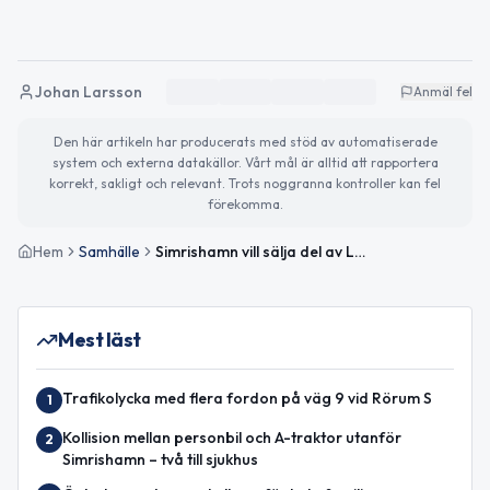
Johan Larsson
Anmäl fel
Den här artikeln har producerats med stöd av automatiserade
system och externa datakällor. Vårt mål är alltid att rapportera
korrekt, sakligt och relevant. Trots noggranna kontroller kan fel
förekomma.
Hem
Samhälle
Simrishamn vill sälja del av Lasarettsparken
Mest läst
Trafikolycka med flera fordon på väg 9 vid Rörum S
1
Kollision mellan personbil och A-traktor utanför
2
Simrishamn – två till sjukhus