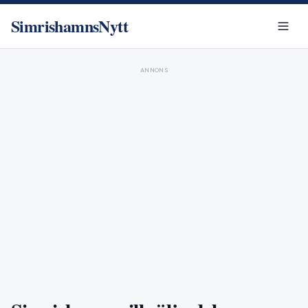
SimrishamnsNytt
ANNONS