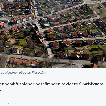
mns Kommun (Google Places)
låter samhällsplaneringsnämnden revidera Simrishamns
r.
ANNONS