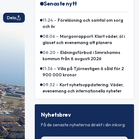
Senaste nytt
Dela
11:24
–
Föreläsning och samtal om sorg
och liv
08:06
–
Morgonrapport: Klart väder, öl i
glaset och evenemang att planera
06:20
–
Eldningsförbud i Simrishamns
kommun från 6 augusti 2026
11:36
–
Villa på Tjörnestigen 6 såld för 2
900 000 kronor
09:32
–
Kort nyhetsuppdatering: Väder,
evenemang och internationella nyheter
Nyhetsbrev
Få de senaste nyheterna direkt i din inkorg.