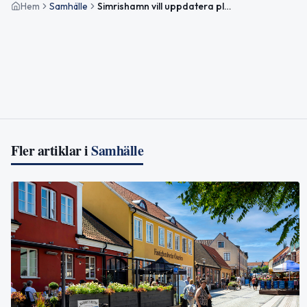
Hem
Samhälle
Simrishamn vill uppdatera planen för vattenförsörjning
Fler artiklar i
Samhälle