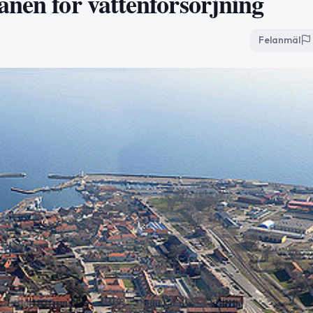
anen för vattenförsörjning
Felanmäl