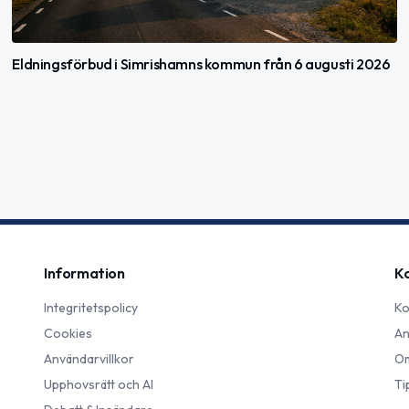
Eldningsförbud i Simrishamns kommun från 6 augusti 2026
Information
K
Integritetspolicy
Ko
Cookies
An
Användarvillkor
Om
Upphovsrätt och AI
Ti