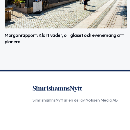
Morgonrapport: Klart väder, öl i glaset och evenemang att
planera
SimrishamnsNytt
SimrishamnsNytt
är en del av
Notisen Media AB