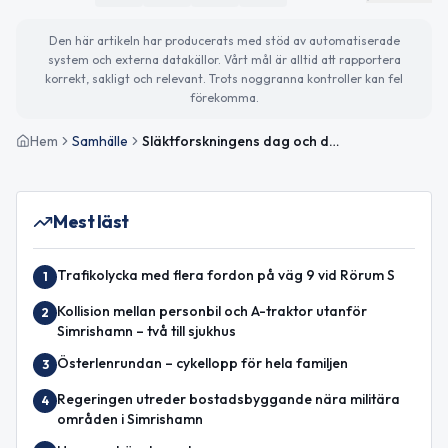
Den här artikeln har producerats med stöd av automatiserade
system och externa datakällor. Vårt mål är alltid att rapportera
korrekt, sakligt och relevant. Trots noggranna kontroller kan fel
förekomma.
Hem
Samhälle
Släktforskningens dag och dagens väder i Simrishamn
Mest läst
Trafikolycka med flera fordon på väg 9 vid Rörum S
1
Kollision mellan personbil och A-traktor utanför
2
Simrishamn – två till sjukhus
Österlenrundan – cykellopp för hela familjen
3
Regeringen utreder bostadsbyggande nära militära
4
områden i Simrishamn