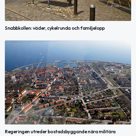
Snabbkollen: väder, cykelrunda och familjelopp
Regeringen utreder bostadsbyggande nära militära