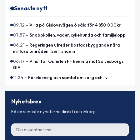
Senaste nytt
09:12
–
Villa på Gislövsvägen 6 såld för 4 850 000kr
07:57
–
Snabbkollen: väder, cykelrunda och familjelopp
06:21
–
Regeringen utreder bostadsbyggande nära
militära områden i Simrishamn
06:17
–
Vinst för Österlen FF hemma mot Sölvesborgs
GIF
11:24
–
Föreläsning och samtal om sorg och liv
Nyhetsbrev
Få de senaste nyheterna direkt i din inkorg.