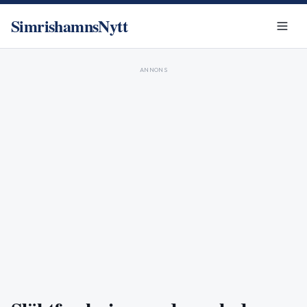
SimrishamnsNytt
ANNONS