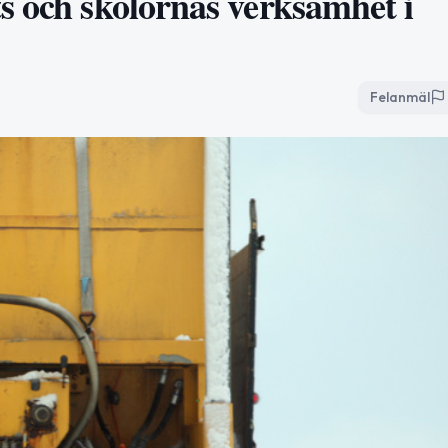
s och skolornas verksamhet i
Felanmäl