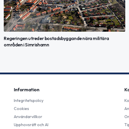
Regeringen utreder bostadsbyggande nära militära
områden i Simrishamn
Information
K
Integritetspolicy
Ko
Cookies
An
Användarvillkor
Om
Upphovsrätt och AI
Ti