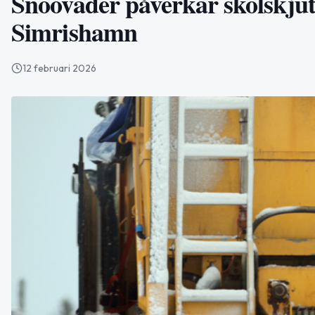
Snöoväder påverkar skolskjut
Simrishamn
12 februari 2026