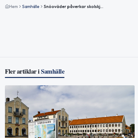
Hem
Samhälle
Snöoväder påverkar skolskjuts och skolornas verksamhet i Simrishamn
Fler artiklar i
Samhälle