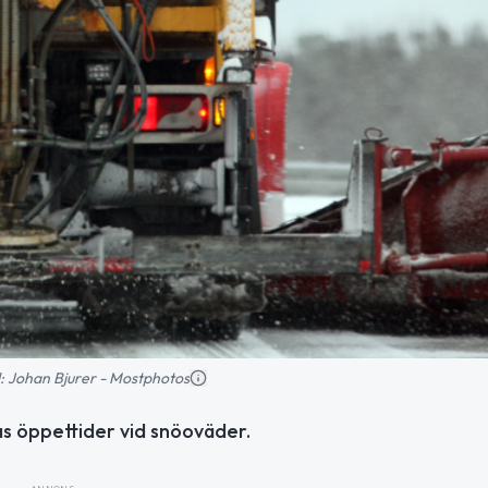
ld: Johan Bjurer - Mostphotos
s öppettider vid snöoväder.