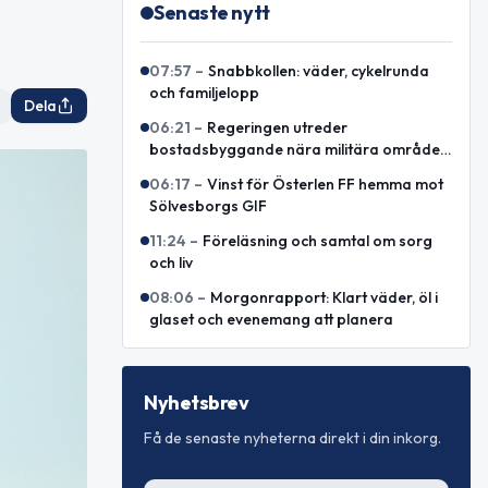
Senaste nytt
07:57
–
Snabbkollen: väder, cykelrunda
och familjelopp
Dela
06:21
–
Regeringen utreder
bostadsbyggande nära militära områden
i Simrishamn
06:17
–
Vinst för Österlen FF hemma mot
Sölvesborgs GIF
11:24
–
Föreläsning och samtal om sorg
och liv
08:06
–
Morgonrapport: Klart väder, öl i
glaset och evenemang att planera
Nyhetsbrev
Få de senaste nyheterna direkt i din inkorg.