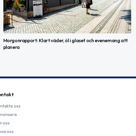
Morgonrapport: Klart väder, öl i glaset och evenemang att
planera
ontakt
ntakta oss
nonsera
 oss
psa oss