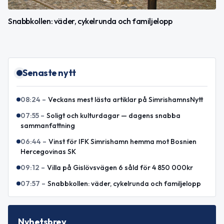
Snabbkollen: väder, cykelrunda och familjelopp
Senaste nytt
08:24
–
Veckans mest lästa artiklar på SimrishamnsNytt
07:55
–
Soligt och kulturdagar — dagens snabba
sammanfattning
06:44
–
Vinst för IFK Simrishamn hemma mot Bosnien
Hercegovinas SK
09:12
–
Villa på Gislövsvägen 6 såld för 4 850 000kr
07:57
–
Snabbkollen: väder, cykelrunda och familjelopp
Nyhetsbrev