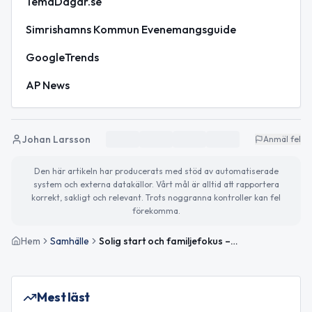
TemaDagar.se
Simrishamns Kommun Evenemangsguide
GoogleTrends
AP News
Johan Larsson
Anmäl fel
Den här artikeln har producerats med stöd av automatiserade
system och externa datakällor. Vårt mål är alltid att rapportera
korrekt, sakligt och relevant. Trots noggranna kontroller kan fel
förekomma.
Hem
Samhälle
Solig start och familjefokus – detta händer idag
Mest läst