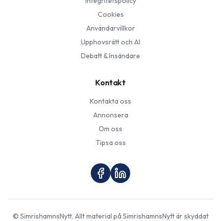
Integritetspolicy
Cookies
Användarvillkor
Upphovsrätt och AI
Debatt & Insändare
Kontakt
Kontakta oss
Annonsera
Om oss
Tipsa oss
©
SimrishamnsNytt
. Allt material på
SimrishamnsNytt
är skyddat