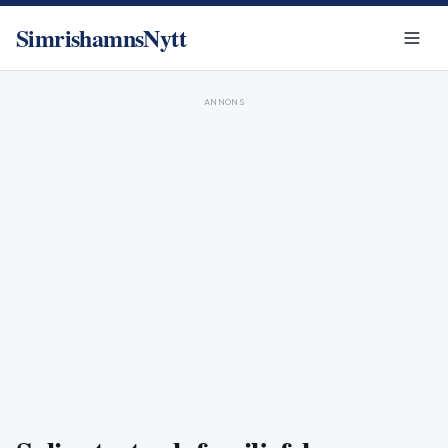
SimrishamnsNytt
ANNONS