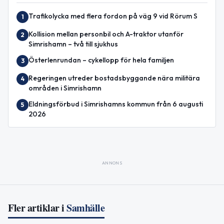
Trafikolycka med flera fordon på väg 9 vid Rörum S
1
Kollision mellan personbil och A-traktor utanför
2
Simrishamn – två till sjukhus
Österlenrundan – cykellopp för hela familjen
3
Regeringen utreder bostadsbyggande nära militära
4
områden i Simrishamn
Eldningsförbud i Simrishamns kommun från 6 augusti
5
2026
ANNONS
Fler artiklar i
Samhälle