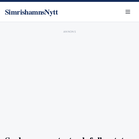
SimrishamnsNytt
ANNONS