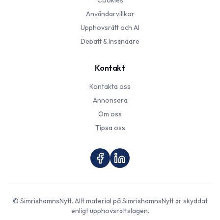
Cookies
Användarvillkor
Upphovsrätt och AI
Debatt & Insändare
Kontakt
Kontakta oss
Annonsera
Om oss
Tipsa oss
©
SimrishamnsNytt
. Allt material på
SimrishamnsNytt
är skyddat
enligt upphovsrättslagen.