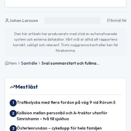
Johan Larsson
Anmäl fel
Den här artikeln har producerats med stöd av automatiserade
system och externa datakällor. Vårt mål är alltid att rapportera
korrekt, sakligt och relevant. Trots noggranna kontroller kan fel
förekomma.
Hem
Samhälle
Sval sommarstart och fullmatat sommarlovsprogram
Mest läst
Trafikolycka med flera fordon på väg 9 vid Rörum S
1
Kollision mellan personbil och A-traktor utanför
2
Simrishamn – två till sjukhus
Österlenrundan – cykellopp för hela familjen
3