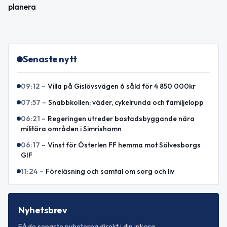
planera
Senaste nytt
09:12
–
Villa på Gislövsvägen 6 såld för 4 850 000kr
07:57
–
Snabbkollen: väder, cykelrunda och familjelopp
06:21
–
Regeringen utreder bostadsbyggande nära
militära områden i Simrishamn
06:17
–
Vinst för Österlen FF hemma mot Sölvesborgs
GIF
11:24
–
Föreläsning och samtal om sorg och liv
Nyhetsbrev
Få de senaste nyheterna direkt i din inkorg.