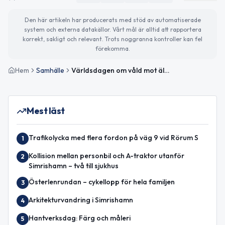
Den här artikeln har producerats med stöd av automatiserade
system och externa datakällor. Vårt mål är alltid att rapportera
korrekt, sakligt och relevant. Trots noggranna kontroller kan fel
förekomma.
Hem
Samhälle
Världsdagen om våld mot äldre och dagens väder
Mest läst
Trafikolycka med flera fordon på väg 9 vid Rörum S
1
Kollision mellan personbil och A-traktor utanför
2
Simrishamn – två till sjukhus
Österlenrundan – cykellopp för hela familjen
3
Arkitekturvandring i Simrishamn
4
Hantverksdag: Färg och måleri
5