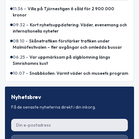
11:36
–
Villa på Tjörnestigen 6 såld för 2 900 000
kronor
09:32
–
Kort nyhetsuppdatering: Väder, evenemang och
internationella nyheter
08:10
–
Skånetrafiken förstärker trafiken under
Malmöfestivalen – fler avgångar och omledda bussar
06:25
–
Var uppmärksam på algblomning längs
Simrishamns kust
10:07
–
Snabbkollen: Varmt väder och museets program
Nyhetsbrev
Få de senaste nyheterna direkt i din inkorg.