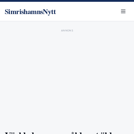
SimrishamnsNytt
ANNONS