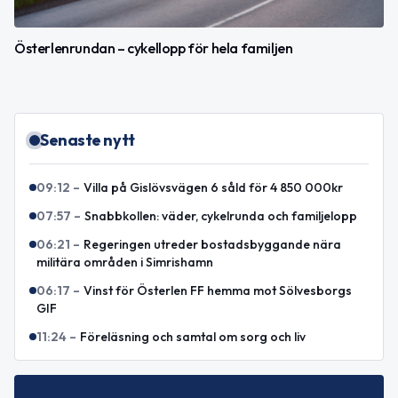
Österlenrundan – cykellopp för hela familjen
Senaste nytt
09:12
–
Villa på Gislövsvägen 6 såld för 4 850 000kr
07:57
–
Snabbkollen: väder, cykelrunda och familjelopp
06:21
–
Regeringen utreder bostadsbyggande nära
militära områden i Simrishamn
06:17
–
Vinst för Österlen FF hemma mot Sölvesborgs
GIF
11:24
–
Föreläsning och samtal om sorg och liv