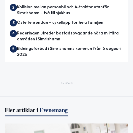
Kollision mellan personbil och A-traktor utanför
2
Simrishamn – två till sjukhus
Österlenrundan – cykellopp för hela familjen
3
Regeringen utreder bostadsbyggande nära militära
4
områden i Simrishamn
Eldningsförbud i Simrishamns kommun från 6 augusti
5
2026
ANNONS
Fler artiklar i
Evenemang