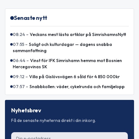
Senaste nytt
08:24
–
Veckans mest lästa artiklar på SimrishamnsNytt
07:55
–
Soligt och kulturdagar — dagens snabba
sammanfattning
06:44
–
Vinst för IFK Simrishamn hemma mot Bosnien
Hercegovinas SK
09:12
–
Villa på Gislövsvägen 6 såld för 4 850 000kr
07:57
–
Snabbkollen: väder, cykelrunda och familjelopp
Nyhetsbrev
Få de senaste nyheterna direkt i din inkorg.