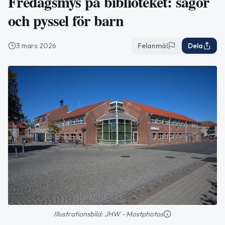
Fredagsmys på biblioteket: sagor
och pyssel för barn
3 mars 2026
Felanmäl
Dela
Illustrationsbild: JHW - Mostphotos