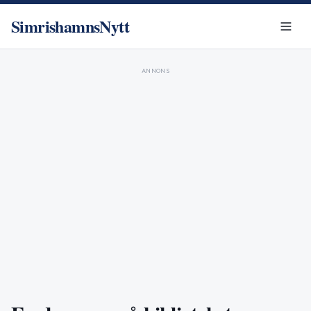
SimrishamnsNytt
ANNONS