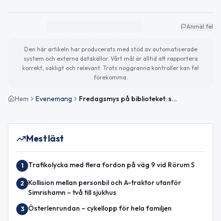
Anmäl fel
Den här artikeln har producerats med stöd av automatiserade
system och externa datakällor. Vårt mål är alltid att rapportera
korrekt, sakligt och relevant. Trots noggranna kontroller kan fel
förekomma.
Hem
Evenemang
Fredagsmys på biblioteket: sagor och pyssel för barn
Mest läst
Trafikolycka med flera fordon på väg 9 vid Rörum S
1
Kollision mellan personbil och A-traktor utanför
2
Simrishamn – två till sjukhus
Österlenrundan – cykellopp för hela familjen
3