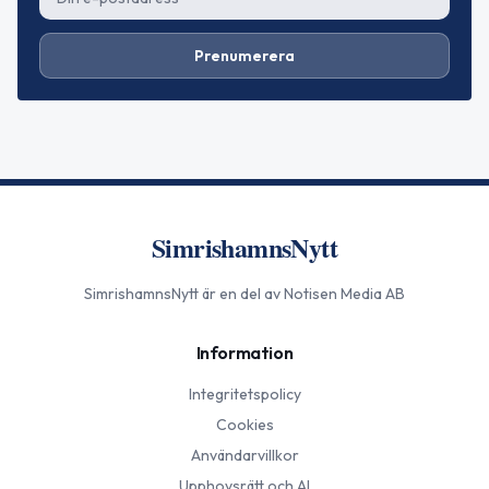
Prenumerera
SimrishamnsNytt
SimrishamnsNytt
är en del av Notisen Media AB
Information
Integritetspolicy
Cookies
Användarvillkor
Upphovsrätt och AI