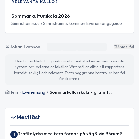
RELEVANTA KÄLLOR
Sommarkulturskola 2026
Simrishamn.se / Simrishamns kommun Evenemangsguide
Johan Larsson
Anmäl fel
Den här artikeln har producerats med stöd av automatiserade
system och externa datakällor. Vårt mål är alltid att rapportera
korrekt, sakligt och relevant. Trots noggranna kontroller kan fel
förekomma.
Hem
Evenemang
Sommarkulturskola – gratis för 6–12 år
Mest läst
Trafikolycka med flera fordon på väg 9 vid Rörum S
1