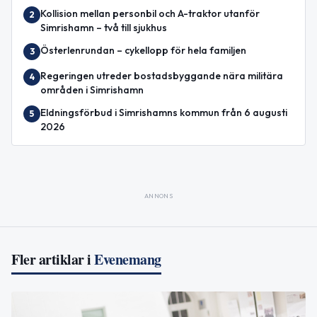
Kollision mellan personbil och A-traktor utanför
2
Simrishamn – två till sjukhus
Österlenrundan – cykellopp för hela familjen
3
Regeringen utreder bostadsbyggande nära militära
4
områden i Simrishamn
Eldningsförbud i Simrishamns kommun från 6 augusti
5
2026
ANNONS
Fler artiklar i
Evenemang