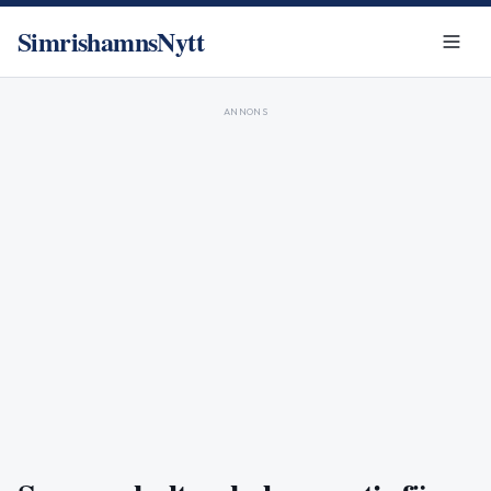
SimrishamnsNytt
ANNONS