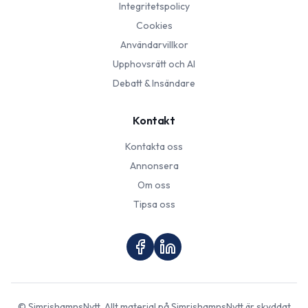
Integritetspolicy
Cookies
Användarvillkor
Upphovsrätt och AI
Debatt & Insändare
Kontakt
Kontakta oss
Annonsera
Om oss
Tipsa oss
©
SimrishamnsNytt
. Allt material på
SimrishamnsNytt
är skyddat