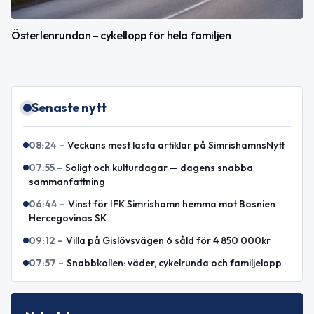
Österlenrundan – cykellopp för hela familjen
Senaste nytt
08:24
–
Veckans mest lästa artiklar på SimrishamnsNytt
07:55
–
Soligt och kulturdagar — dagens snabba
sammanfattning
06:44
–
Vinst för IFK Simrishamn hemma mot Bosnien
Hercegovinas SK
09:12
–
Villa på Gislövsvägen 6 såld för 4 850 000kr
07:57
–
Snabbkollen: väder, cykelrunda och familjelopp