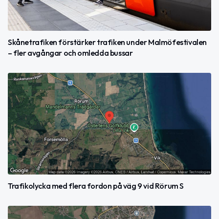
Skånetrafiken förstärker trafiken under Malmöfestivalen
– fler avgångar och omledda bussar
Trafikolycka med flera fordon på väg 9 vid Rörum S