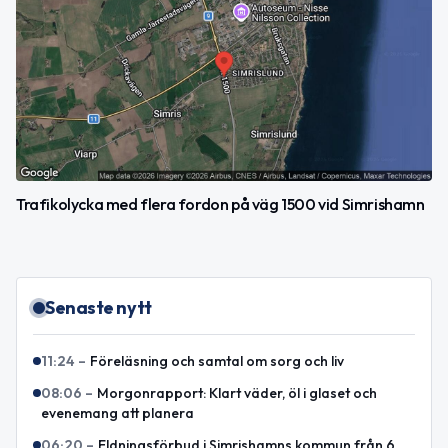
Trafikolycka med flera fordon på väg 1500 vid Simrishamn
Senaste nytt
11:24
–
Föreläsning och samtal om sorg och liv
08:06
–
Morgonrapport: Klart väder, öl i glaset och
evenemang att planera
06:20
–
Eldningsförbud i Simrishamns kommun från 6