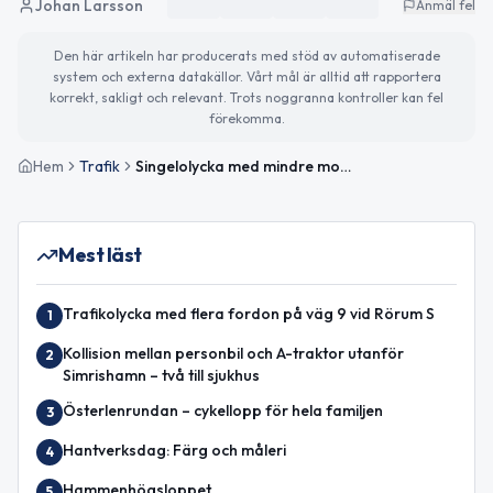
Johan Larsson
Anmäl fel
Den här artikeln har producerats med stöd av automatiserade
system och externa datakällor. Vårt mål är alltid att rapportera
korrekt, sakligt och relevant. Trots noggranna kontroller kan fel
förekomma.
Hem
Trafik
Singelolycka med mindre motorfordon på väg 1587 mellan Raskarum och Rörum
Mest läst
Trafikolycka med flera fordon på väg 9 vid Rörum S
1
Kollision mellan personbil och A-traktor utanför
2
Simrishamn – två till sjukhus
Österlenrundan – cykellopp för hela familjen
3
Hantverksdag: Färg och måleri
4
Hammenhögsloppet
5