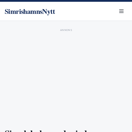
SimrishamnsNytt
ANNONS